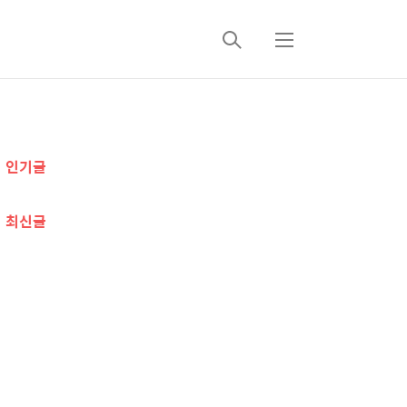
검
메
색
뉴
추
인기글
가
정
최신글
보