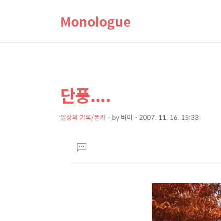
Monologue
단풍....
상
본
문
세
제
일상의 기록/폰카
by
버미
2007. 11. 16. 15:33
컨
본
목
텐
문
댓
츠
글
달
기