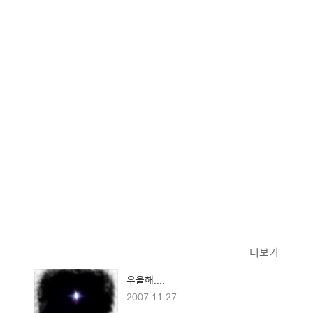
더보기
우울해....
2007.11.27