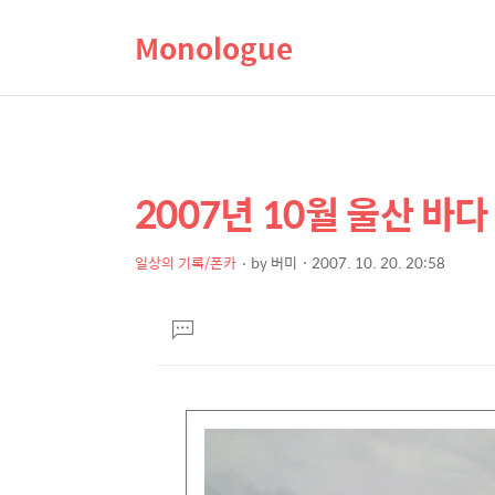
Monologue
2007년 10월 울산 바다
상
본
문
세
제
일상의 기록/폰카
by
버미
2007. 10. 20. 20:58
컨
본
목
텐
문
댓
츠
글
달
기