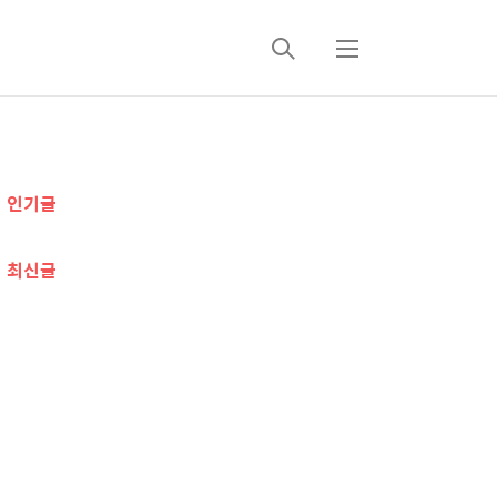
검
메
색
뉴
추
인기글
가
정
최신글
보