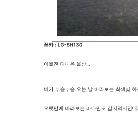
폰카 : LG-SH130
이틀전 다녀온 울산...
비가 부슬부슬 오는 날 바라보는 회색빛 하
오랫만에 바라보는 바다만도 감지덕지인데.