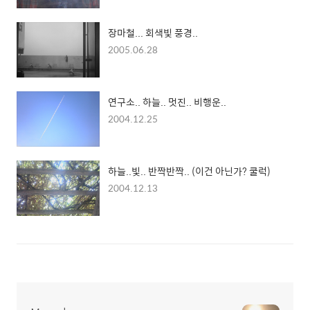
장마철... 회색빛 풍경..
2005.06.28
연구소.. 하늘.. 멋진.. 비행운..
2004.12.25
하늘..빛.. 반짝반짝.. (이건 아닌가? 쿨럭)
2004.12.13