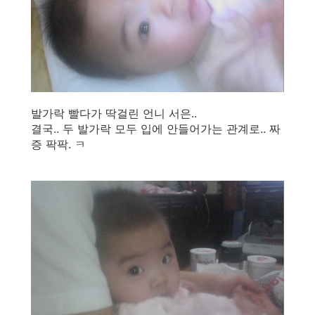
발가락 빨다가 딱걸린 언니 서은..
결국.. 두 발가락 모두 입에 안들어가는 관계로.. 짜
증 팍팍. ㅋ