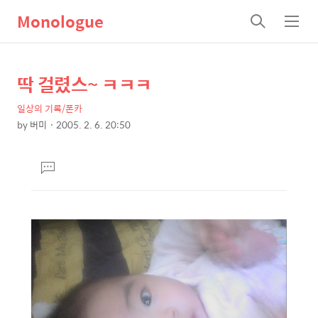
Monologue
검
메
색
뉴
딱 걸렸스~ ㅋㅋㅋ
상
본
문
세
일상의 기록/폰카
제
컨
by
버미
2005. 2. 6. 20:50
목
본
텐
문
츠
댓
글
달
기