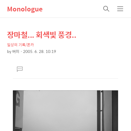
Monologue
검
메
색
뉴
장마철... 회색빛 풍경..
상
본
문
세
일상의 기록/폰카
제
컨
by
버미
2005. 6. 28. 10:19
목
본
텐
문
츠
댓
글
달
기