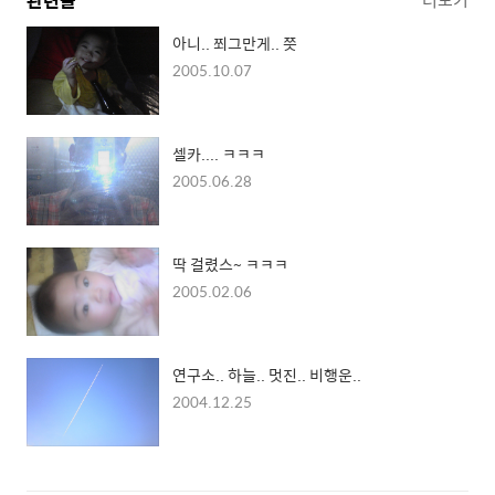
관련글
아니.. 쬐그만게.. 쯧
2005.10.07
셀카.... ㅋㅋㅋ
2005.06.28
딱 걸렸스~ ㅋㅋㅋ
2005.02.06
연구소.. 하늘.. 멋진.. 비행운..
2004.12.25