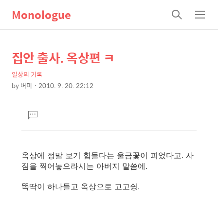
Monologue
검
메
색
뉴
집안 출사. 옥상편 ㅋ
상
본
문
세
일상의 기록
제
컨
by
버미
2010. 9. 20. 22:12
목
본
텐
문
츠
댓
글
달
기
옥상에 정말 보기 힘들다는 울금꽃이 피었다고. 사
짐을 찍어놓으라시는 아버지 말씀에.
똑딱이 하나들고 옥상으로 고고슁.