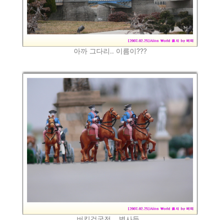
아까 그다리.. 이름이???
버킹검궁전... 병사들..