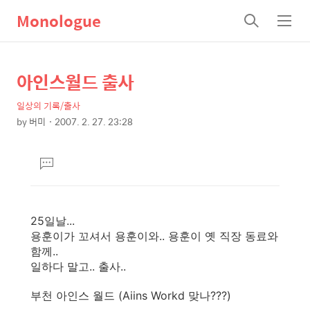
Monologue
검
메
색
뉴
아인스월드 출사
상
본
문
세
일상의 기록/출사
제
컨
by
버미
2007. 2. 27. 23:28
목
본
텐
문
츠
댓
글
달
기
25일날...
용훈이가 꼬셔서 용훈이와.. 용훈이 옛 직장 동료와
함께..
일하다 말고.. 출사..
부천 아인스 월드 (Aiins Workd 맞나???)