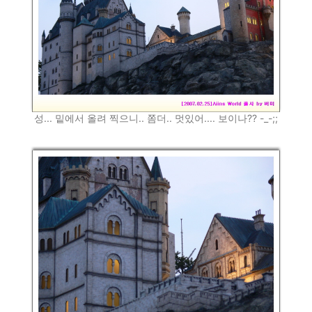
성... 밑에서 올려 찍으니.. 쫌더.. 멋있어.... 보이나?? -_-;;