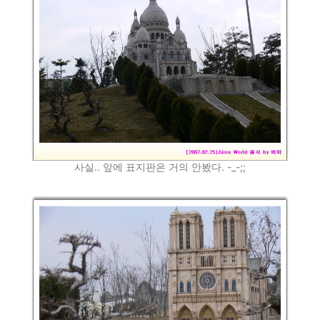
사실.. 앞에 표지판은 거의 안봤다. -_-;;