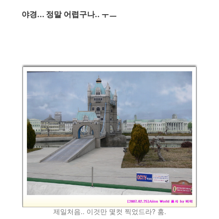
야경... 정말 어렵구나.. ㅜㅡ
제일처음.. 이것만 몇컷 찍었드라? 훔.