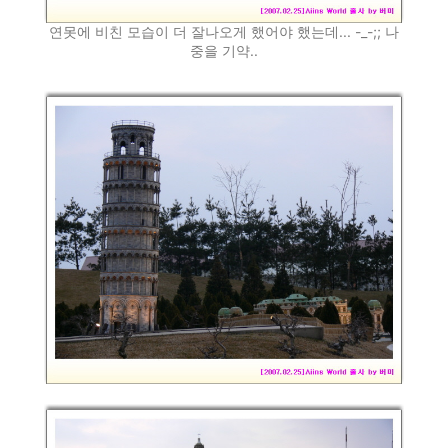
연못에 비친 모습이 더 잘나오게 했어야 했는데... -_-;; 나
중을 기약..