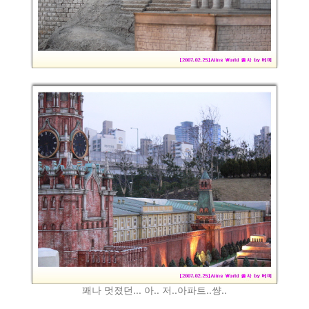
꽤나 멋졌던... 아.. 저..아파트..썅..