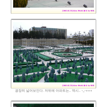
굉장히 넓어보인다. 저뒤에 아파트는.. 역시.. -_-+++