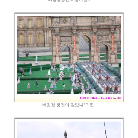
버킹검 궁전이 맞았나?? 훔..