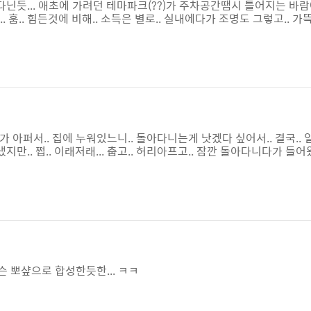
듯... 애초에 가려던 테마파크(??)가 주차공간땜시 틀어지는 바람
.. 훔.. 힘든것에 비해.. 소득은 별로.. 실내에다가 조명도 그렇고.. 
알았으면 삼각대를 필히 지참했어야 하는데.. 접사도 그렇고.. 카메라 
가 아퍼서.. 집에 누워있느니.. 돌아다니는게 낫겠다 싶어서.. 결국.. 
만.. 쩝.. 이래저래... 춥고.. 허리아프고.. 잠깐 돌아다니다가 들어왔
무슨 뽀샾으로 합성한듯한... ㅋㅋ