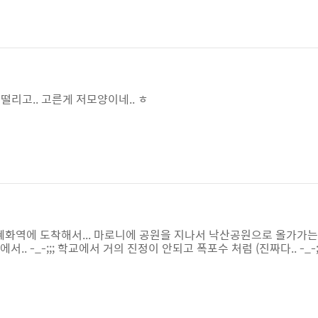
리고 떨리고.. 고른게 저모양이네.. ㅎ
쯤 혜화역에 도착해서... 마로니에 공원을 지나서 낙산공원으로 올가가는길
서.. -_-;;; 학교에서 거의 진정이 안되고 폭포수 처럼 (진짜다.. -_-;
.. 훔.. 쿨럭... 음료수 한캔씩 마시고 다시.. 집으로.. 정말 다시