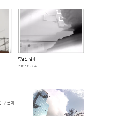
특별한 셀카....
2007.03.04
 구름이..