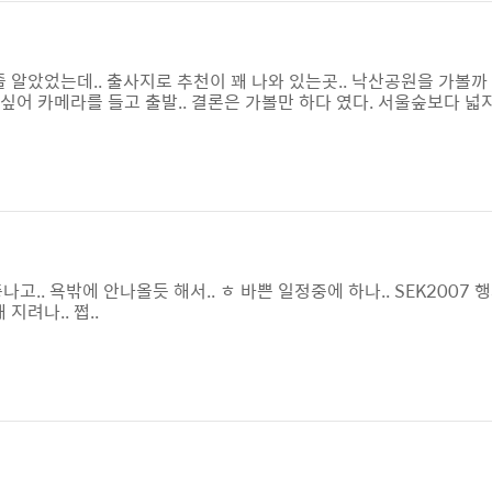
줄 알았었는데.. 출사지로 추천이 꽤 나와 있는곳.. 낙산공원을 가볼까
.. 싶어 카메라를 들고 출발.. 결론은 가볼만 하다 였다. 서울숲보다 
퀴 도는데 중간쯤 가다가 포기할뻔 했다. 그냥 연인끼리 산책겸 놀러가
 내렸다.... -_-;;;
나고.. 욕밖에 안나올듯 해서.. ㅎ 바쁜 일정중에 하나.. SEK2007 
지려나.. 쩝..