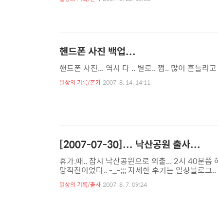
핸드폰 사진 백업...
핸드폰 사진... 역시 다 .. 별로.. 쩝.. 많이 흔들
일상의 기록/폰카
2007. 8. 14. 14:11
[2007-07-30]... 낙산공원 출사...
휴가.때.. 잠시 낙산공원으로 외출... 2시 40분
망직전이었다.. -_-;;; 자세한 후기는 일상블로그.. 에
땀좀 식혀 보고자 후배들을 찾았건만.. 이놈들은 농구를
일상의 기록/출사
2007. 8. 7. 09:24
짓 안한다. -_-;;;