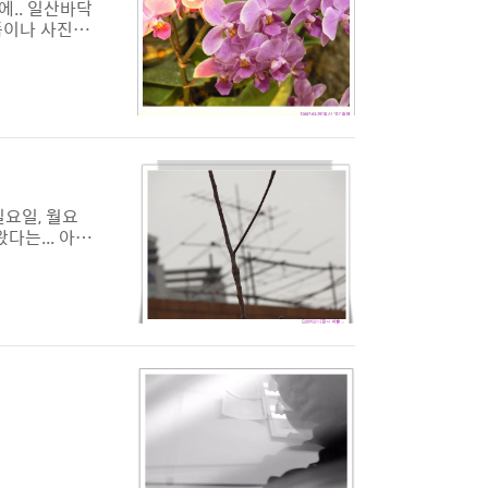
에.. 일산바닥
가뜩이나 사진 못
성능을 따지기
일요일, 월요
다는... 아직