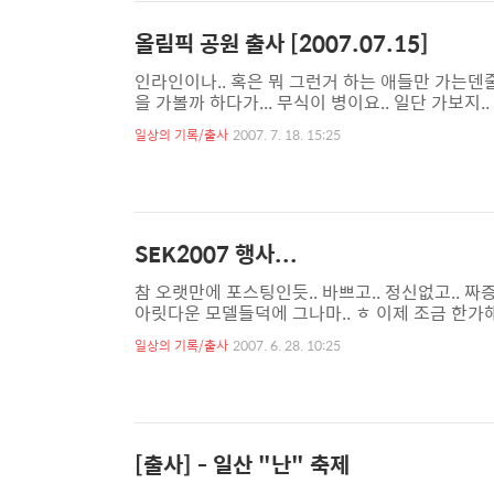
올림픽 공원 출사 [2007.07.15]
인라인이나.. 혹은 뭐 그런거 하는 애들만 가는덴
을 가볼까 하다가... 무식이 병이요.. 일단 가보지
같지만... 꽤 넓어서 남4문으로 들어갔다가 한바
일상의 기록/출사
2007. 7. 18. 15:25
라는 생각에.. 내가 두번 이상 가볼 곳은 못된다는 결론을
SEK2007 행사...
참 오랫만에 포스팅인듯.. 바쁘고.. 정신없고.. 짜증
아릿다운 모델들덕에 그나마.. ㅎ 이제 조금 한가해 
일상의 기록/출사
2007. 6. 28. 10:25
[출사] - 일산 "난" 축제