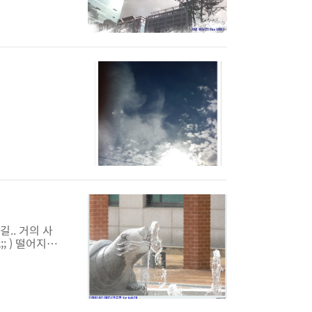
.. 거의 사
;; ) 떨어지는
는 날더운날 이