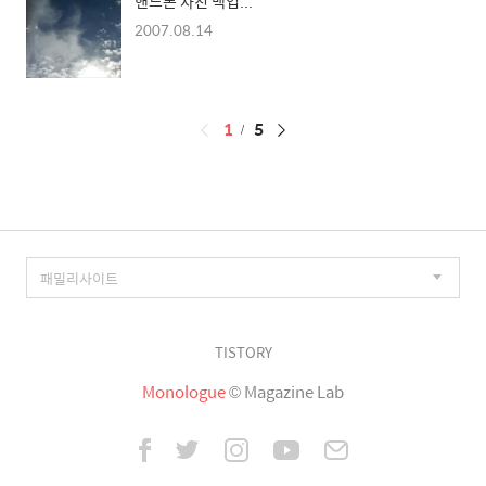
핸드폰 사진 백업...
2007.08.14
페
1
5
이
징
TISTORY
Monologue
© Magazine Lab